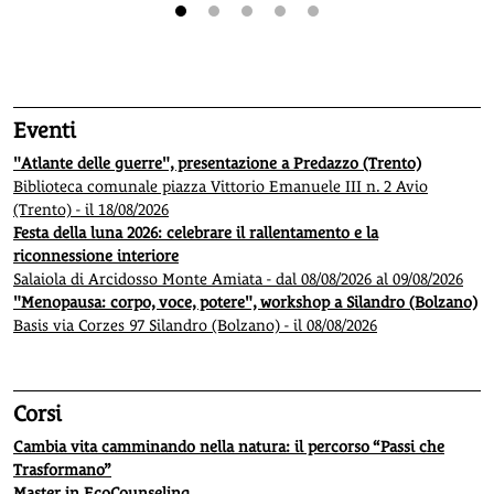
1
2
3
4
5
Eventi
"Atlante delle guerre", presentazione a Predazzo (Trento)
Biblioteca comunale piazza Vittorio Emanuele III n. 2 Avio
(Trento) - il 18/08/2026
Festa della luna 2026: celebrare il rallentamento e la
riconnessione interiore
Salaiola di Arcidosso Monte Amiata - dal 08/08/2026 al 09/08/2026
"Menopausa: corpo, voce, potere", workshop a Silandro (Bolzano)
Basis via Corzes 97 Silandro (Bolzano) - il 08/08/2026
Corsi
Cambia vita camminando nella natura: il percorso “Passi che
Trasformano”
Master in EcoCounseling