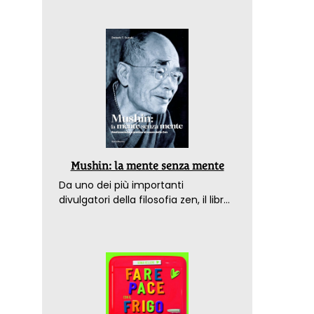
Mushin: la mente senza mente
Da uno dei più importanti
divulgatori della filosofia zen, il libro
che spiega come raggiungere il
benessere nel mondo moderno