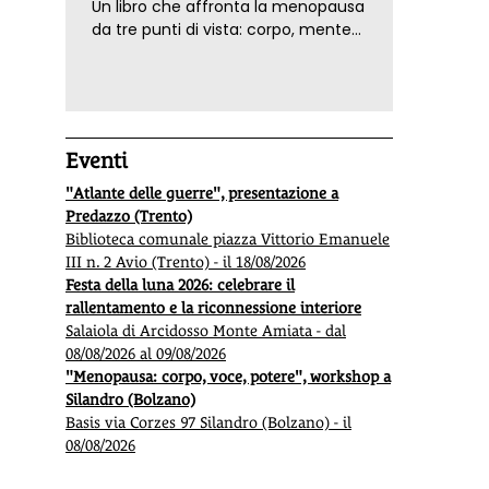
Un libro che affronta la menopausa
da tre punti di vista: corpo, mente
ed emozioni. Con ricette e
tecniche di consapevolezza, per il
benessere della donna
Eventi
"Atlante delle guerre", presentazione a
Predazzo (Trento)
Biblioteca comunale piazza Vittorio Emanuele
III n. 2 Avio (Trento) - il 18/08/2026
Festa della luna 2026: celebrare il
rallentamento e la riconnessione interiore
Salaiola di Arcidosso Monte Amiata - dal
08/08/2026 al 09/08/2026
"Menopausa: corpo, voce, potere", workshop a
Silandro (Bolzano)
Basis via Corzes 97 Silandro (Bolzano) - il
08/08/2026