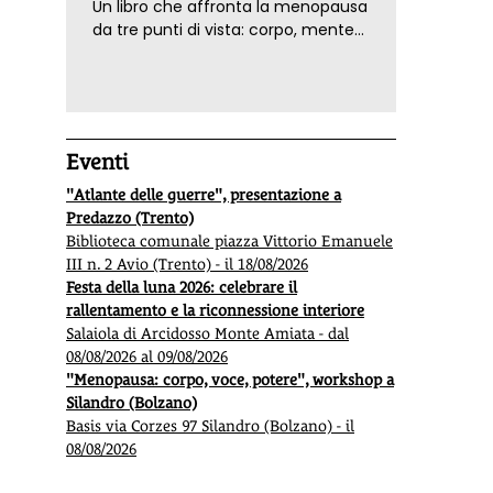
Un libro che affronta la menopausa
da tre punti di vista: corpo, mente
ed emozioni. Con ricette e
tecniche di consapevolezza, per il
benessere della donna
Eventi
"Atlante delle guerre", presentazione a
Predazzo (Trento)
Biblioteca comunale piazza Vittorio Emanuele
III n. 2 Avio (Trento) - il 18/08/2026
Festa della luna 2026: celebrare il
rallentamento e la riconnessione interiore
Salaiola di Arcidosso Monte Amiata - dal
08/08/2026 al 09/08/2026
"Menopausa: corpo, voce, potere", workshop a
Silandro (Bolzano)
Basis via Corzes 97 Silandro (Bolzano) - il
08/08/2026