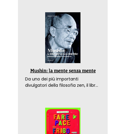
Mushin: la mente senza mente
Da uno dei più importanti
divulgatori della filosofia zen, il libro
che spiega come raggiungere il
benessere nel mondo moderno