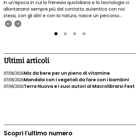
In un’epoca in cui la frenesia quotidiana e la tecnologia ci
allontanano sempre più dal contatto autentico con noi
stessi, con gli altri e con la natura, nasce un percorso
innovativo pensato per ricreare questa connessione
‹
›
essenziale. La Scuola Nature Life Coach di Passi che
trasformano, con sede nel cuore rigoglioso del Trentino,
offre un cammino biennale unico nel suo genere, dove la
1
2
3
4
formazione professionale si fonde con la rinascita personale
attraverso esperienze immerse nel mondo naturale.
Ultimi articoli
Mix da bere per un pieno di vitamine
07/08/2026
Mandala con i vegetali da fare con i bambini
07/08/2026
Terra Nuova e i suoi autori al Macrolibrarsi Fest
07/08/2026
Scopri l'ultimo numero