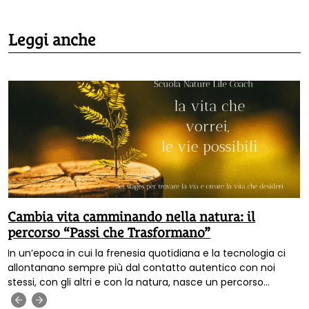
Leggi anche
Cambia vita camminando nella natura: il
percorso “Passi che Trasformano”
In un’epoca in cui la frenesia quotidiana e la tecnologia ci
allontanano sempre più dal contatto autentico con noi
stessi, con gli altri e con la natura, nasce un percorso
innovativo pensato per ricreare questa connessione
‹
›