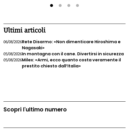
essenziale. La Scuola Nature Life Coach di Passi che
trasformano, con sede nel cuore rigoglioso del Trentino,
offre un cammino biennale unico nel suo genere, dove la
1
2
3
4
formazione professionale si fonde con la rinascita personale
attraverso esperienze immerse nel mondo naturale.
Ultimi articoli
Rete Disarmo: «Non dimenticare Hiroshima e
06/08/2026
Nagasaki»
In montagna con il cane. Divertirsi in sicurezza
05/08/2026
Milex: «Armi, ecco quanto costa veramente il
05/08/2026
prestito chiesto dall’Italia»
Scopri l'ultimo numero