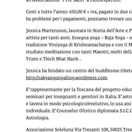
Costi x tutto l’anno: 450,00 € + iva, pagato in due r
ha problemi per i pagamenti, possiamo trovare una
Jessica Martensson, laureata in Storia dell’Arte e 
artista per tanti anni. Insegna yoga – Raja Yoga – 
tradizione Viniyoga di Krishnamacharya e con il M
studiato meditazione con tanti Maestri, molti della
Trizin e Thich Nhat Hanh .
Jessica ha fondato un centro del buddhismo tibet
http://sakyangongaling.wordpress.com
.
E’ rappresentante per la Toscana del progetto educa
seminari per insegnanti e genitori in Italia. E’ ast
e lavora in modo psicologico/evolutivo, lo usa a
individuale. E’ Counselor Olistico diplomata S.I.C.
Astrologia.
Associazione Soleluna Via Tresanti 108, 50025 Tres