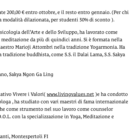
ate 200,00 € entro ottobre, e il resto entro gennaio. (Per chi
 modalità dilazionata, per studenti 30% di sconto ).
Psicologia dell’Arte e dello Sviluppo, ha lavorato come
e meditazione da più di quindici anni. Si è formata nella
aestro Marioji Attombri nella tradizione Yogarmonia. Ha
 tradizione buddhista, come S.S. il Dalai Lama, S.S. Sakya
ano, Sakya Ngon Ga Ling
tivo Vivere i Valori(
www.livingvalues.net
)e ha condotto
rologa , ha studiato con vari maestri di fama internazionale
nche come strumento nel suo lavoro come counselor
O.O.L. con la specializzazione in Yoga, Meditazione e
anti, Montespertoli FI