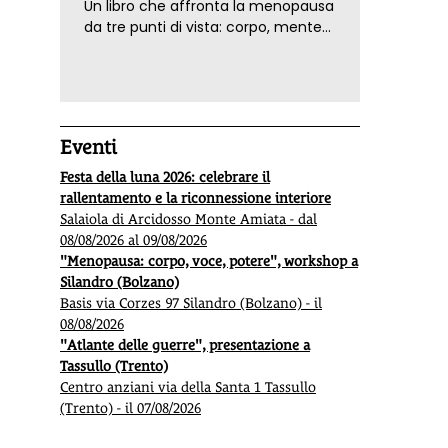
Un libro che affronta la menopausa
da tre punti di vista: corpo, mente
ed emozioni. Con ricette e
tecniche di consapevolezza, per il
benessere della donna
Eventi
Festa della luna 2026: celebrare il
rallentamento e la riconnessione interiore
Salaiola di Arcidosso Monte Amiata - dal
08/08/2026 al 09/08/2026
"Menopausa: corpo, voce, potere", workshop a
Silandro (Bolzano)
Basis via Corzes 97 Silandro (Bolzano) - il
08/08/2026
"Atlante delle guerre", presentazione a
Tassullo (Trento)
Centro anziani via della Santa 1 Tassullo
(Trento) - il 07/08/2026