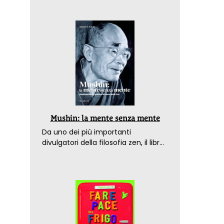
Mushin: la mente senza mente
Da uno dei più importanti
divulgatori della filosofia zen, il libro
che spiega come raggiungere il
benessere nel mondo moderno