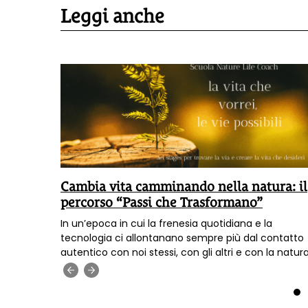
Leggi anche
mico
Cambia vita camminando nella natura: il
percorso “Passi che Trasformano”
ualcosa di
In un’epoca in cui la frenesia quotidiana e la
tica e
tecnologia ci allontanano sempre più dal contatto
cende.
autentico con noi stessi, con gli altri e con la natura
 ritiro
nasce un percorso innovativo pensato per ricreare
‹
›
za che
questa connessione essenziale. La Scuola Nature Li
Coach di Passi che trasformano, con sede nel cuor