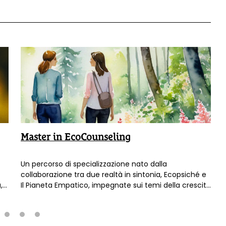
Master in EcoCounseling
Un percorso di specializzazione nato dalla
collaborazione tra due realtà in sintonia, Ecopsiché e
,
Il Pianeta Empatico, impegnate sui temi della crescita
personale e della coscienza ambientale, pensato per
fe
chi è già Counselor e desidera arricchire la propria
e
professionalità con teorie e pratiche che coinvolgono