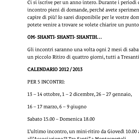
Ci si iscrive per un anno intero. Durante i periodi
incontro pieni di domande, perché avete speriment
capire di più! Io sarei disponibile per le vostre d
potete venire a trovare se volete chiarire un punto
OM- SHANTI- SHANTI- SHANTIH…
Gli incontri saranno una volta ogni 2 mesi di saba
un piccolo Ritiro di quattro giorni, tutti a Tresant
CALENDARIO 2012 / 2013
PER 5 INCONTRI:
13 – 14 ottobre, 1 – 2 dicembre, 26 – 27 gennaio,
16 – 17 marzo, 6 – 9 giugno
Sabato 15.00 – Domenica 18.00
L’ultimo incontro, un mini-ritiro da Giovedì 10.00
all’Associazione “I Tre Santi” a Montespertoli.