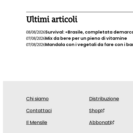
rigoglioso del Trentino, offre un cammino biennale
1
unico nel suo genere, dove la formazione
professionale si fonde con la rinascita personale
Ultimi articoli
attraverso esperienze immerse nel mondo naturale
Survival: «Brasile, completata demarc
08/08/2026
Mix da bere per un pieno di vitamine
07/08/2026
Mandala con i vegetali da fare con i b
07/08/2026
Chi siamo
Distribuzione
Contattaci
Shop
Il Mensile
Abbonati