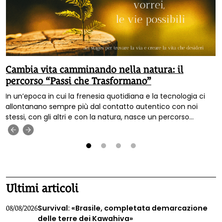
Cambia vita camminando nella natura: il
percorso “Passi che Trasformano”
In un’epoca in cui la frenesia quotidiana e la tecnologia ci
allontanano sempre più dal contatto autentico con noi
stessi, con gli altri e con la natura, nasce un percorso
innovativo pensato per ricreare questa connessione
‹
›
essenziale. La Scuola Nature Life Coach di Passi che
trasformano, con sede nel cuore rigoglioso del Trentino,
offre un cammino biennale unico nel suo genere, dove la
1
2
3
4
formazione professionale si fonde con la rinascita personale
attraverso esperienze immerse nel mondo naturale.
Ultimi articoli
Survival: «Brasile, completata demarcazione
08/08/2026
delle terre dei Kawahiva»