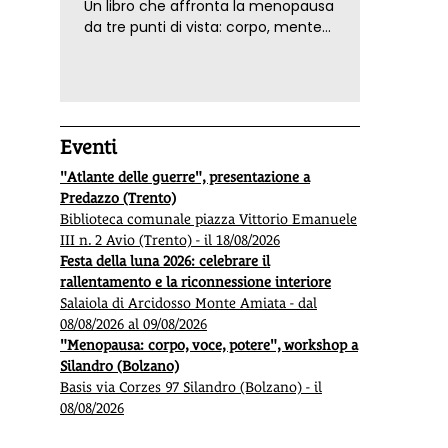
Un libro che affronta la menopausa
da tre punti di vista: corpo, mente
ed emozioni. Con ricette e
tecniche di consapevolezza, per il
benessere della donna
Eventi
"Atlante delle guerre", presentazione a
Predazzo (Trento)
Biblioteca comunale piazza Vittorio Emanuele
III n. 2 Avio (Trento) - il 18/08/2026
Festa della luna 2026: celebrare il
rallentamento e la riconnessione interiore
Salaiola di Arcidosso Monte Amiata - dal
08/08/2026 al 09/08/2026
"Menopausa: corpo, voce, potere", workshop a
Silandro (Bolzano)
Basis via Corzes 97 Silandro (Bolzano) - il
08/08/2026