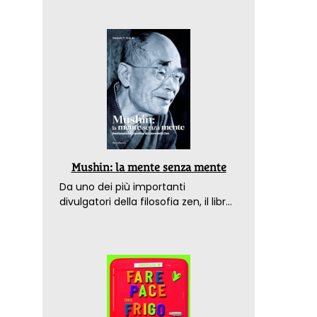
Mushin: la mente senza mente
Da uno dei più importanti
divulgatori della filosofia zen, il libro
che spiega come raggiungere il
benessere nel mondo moderno