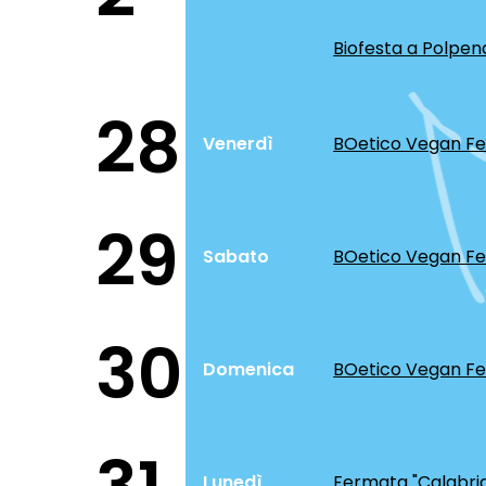
Biofesta a Polpen
28
Venerdì
BOetico Vegan Fes
29
Sabato
BOetico Vegan Fes
30
Domenica
BOetico Vegan Fes
Lunedì
Fermata "Calabria"