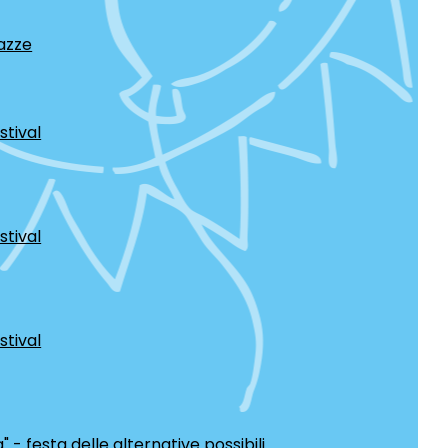
azze
tival
tival
tival
 - festa delle alternative possibili