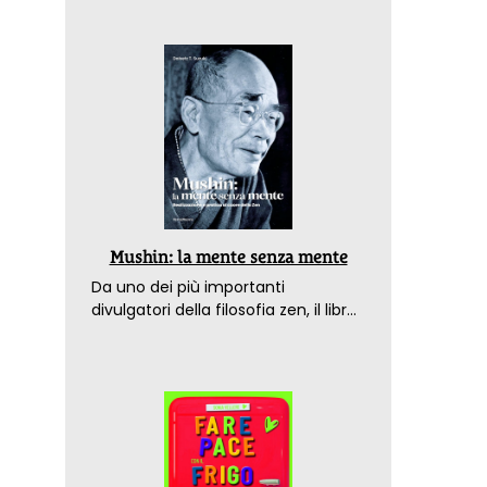
Mushin: la mente senza mente
Da uno dei più importanti
divulgatori della filosofia zen, il libro
che spiega come raggiungere il
benessere nel mondo moderno