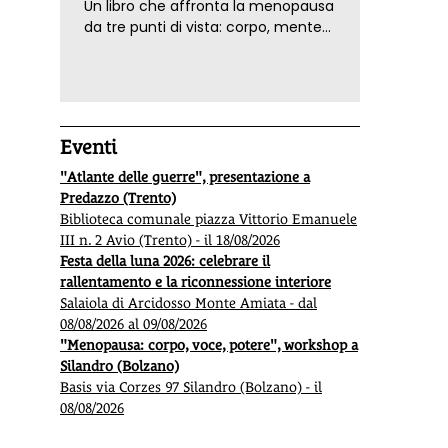
Un libro che affronta la menopausa
da tre punti di vista: corpo, mente
ed emozioni. Con ricette e
tecniche di consapevolezza, per il
benessere della donna
Eventi
"Atlante delle guerre", presentazione a
Predazzo (Trento)
Biblioteca comunale piazza Vittorio Emanuele
III n. 2 Avio (Trento) - il 18/08/2026
Festa della luna 2026: celebrare il
rallentamento e la riconnessione interiore
Salaiola di Arcidosso Monte Amiata - dal
08/08/2026 al 09/08/2026
"Menopausa: corpo, voce, potere", workshop a
Silandro (Bolzano)
Basis via Corzes 97 Silandro (Bolzano) - il
08/08/2026