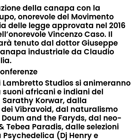
ivazione della canapa con la
Lupo, onorevole del Movimento
ia delle legge approvata nel 2016
ll’onorevole Vincenzo Caso. Il
sarà tenuto dal dottor Giuseppe
 canapa industriale da Claudio
ia.
 conferenze
 i Lambretto Studios si animeranno
 suoni africani e indiani del
 Sarathy Korwar, dalla
 dei Vibravoid, dal naturalismo
Al Doum and the Faryds, dal neo-
& Tebea Paradis, dalle selezioni
à Psychedelica (Dj Henry e