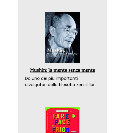
Mushin: la mente senza mente
Da uno dei più importanti
divulgatori della filosofia zen, il libro
che spiega come raggiungere il
benessere nel mondo moderno