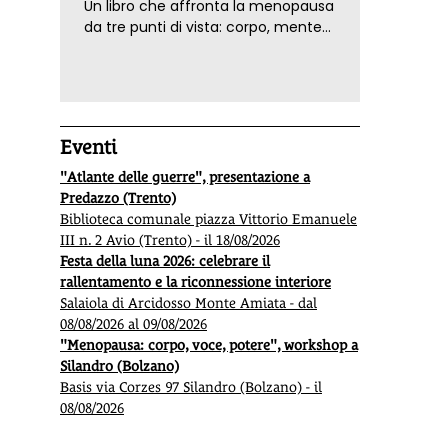
Un libro che affronta la menopausa
da tre punti di vista: corpo, mente
ed emozioni. Con ricette e
tecniche di consapevolezza, per il
benessere della donna
Eventi
"Atlante delle guerre", presentazione a
Predazzo (Trento)
Biblioteca comunale piazza Vittorio Emanuele
III n. 2 Avio (Trento) - il 18/08/2026
Festa della luna 2026: celebrare il
rallentamento e la riconnessione interiore
Salaiola di Arcidosso Monte Amiata - dal
08/08/2026 al 09/08/2026
"Menopausa: corpo, voce, potere", workshop a
Silandro (Bolzano)
Basis via Corzes 97 Silandro (Bolzano) - il
08/08/2026