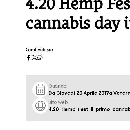
4.20 Hemp Fest
cannabis day i
Condividi su:
homepage h2
Quando
Da Giovedì 20 Aprile 2017
a Venerdì
Sito web
4.20-Hemp-Fest-il-primo-cannab