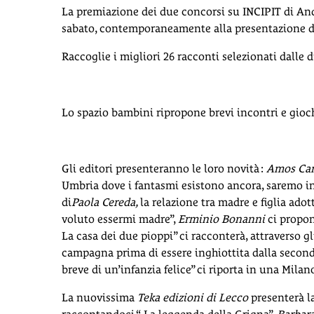
La premiazione dei due concorsi su INCIPIT di Andre
sabato, contemporaneamente alla presentazione del
Raccoglie i migliori 26 racconti selezionati dalle d
Lo spazio bambini ripropone brevi incontri e gioc
Gli editori presenteranno le loro novità :
Amos Car
Umbria dove i fantasmi esistono ancora, saremo in
di
Paola Cereda,
la relazione tra madre e figlia adot
voluto essermi madre”,
Erminio Bonanni
ci propone
La casa dei due pioppi” ci racconterà, attraverso g
campagna prima di essere inghiottita dalla secon
breve di un’infanzia felice” ci riporta in una Mi
La nuovissima
Teka edizioni di Lecco
presenterà la