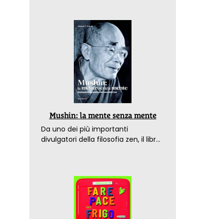
Mushin: la mente senza mente
Da uno dei più importanti
divulgatori della filosofia zen, il libro
che spiega come raggiungere il
benessere nel mondo moderno