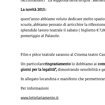
raccontandoci “ La leggenda della Grigna”.
Barbara
La novità 2013 :
quest’anno abbiamo voluto dedicare molto spazio al
scuole, abbiamo pensato di arricchire la riflession
splendido lavoro teatrale il sabato ( biglietto € 
pomeriggio al Palasole.
Film e pièce teatrale saranno al Cinema teatro Cas
Un particolare
ringraziamento
lo dobbiamo ai
comm
giorni per la legalità”,
dimostrando sensibilità e ge
In allegato locandina e manifesto che permetteran
Per informazioni
www.lettelariamente.it