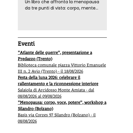
Un libro che affronta la menopausa
da tre punti di vista: corpo, mente
ed emozioni. Con ricette e
tecniche di consapevolezza, per il
benessere della donna
Eventi
"Atlante delle guerre", presentazione a
Predazzo (Trento)
Biblioteca comunale piazza Vittorio Emanuele
III n. 2 Avio (Trento) - il 18/08/2026
Festa della luna 2026: celebrare il
rallentamento e la riconnessione interiore
Salaiola di Arcidosso Monte Amiata - dal
08/08/2026 al 09/08/2026
"Menopausa: corpo, voce, potere", workshop a
Silandro (Bolzano)
Basis via Corzes 97 Silandro (Bolzano) - il
08/08/2026