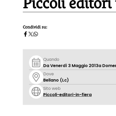
Piccoli editori 
Condividi su:
homepage h2
Quando
Da Venerdì 3 Maggio 2013
a Domen
Dove
Bellano (Lc)
Sito web
Piccoli-editori-in-fiera