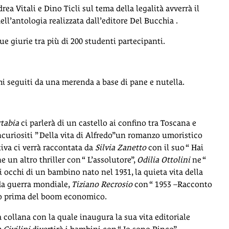
a Vitali e Dino Ticli sul tema della legalità avverrà il
l’antologia realizzata dall’editore Del Bucchia .
ue giurie tra più di 200 studenti partecipanti.
hi seguiti da una merenda a base di pane e nutella.
tabia
ci parlerà di un castello ai confino tra Toscana e
curiositi ” Della vita di Alfredo”un romanzo umoristico
tiva ci verrà raccontata da
Silvia Zanetto
con il suo “ Hai
 un altro thriller con “ L’assolutore”,
Odilia Ottolini
ne “
li occhi di un bambino nato nel 1931, la quieta vita della
da guerra mondiale,
Tiziano
Recrosio
con “ 1953 –Racconto
lano prima del boom economico.
 collana con la quale inaugura la sua vita editoriale