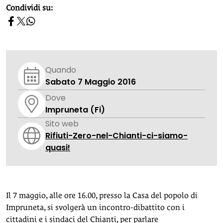
homepage h2
Condividi su:
Quando
Sabato 7 Maggio 2016
Dove
Impruneta (Fi)
Sito web
Rifiuti-Zero-nel-Chianti-ci-siamo-
quasi!
Il 7 maggio, alle ore 16.00, presso la Casa del popolo di
Impruneta, si svolgerà un incontro-dibattito con i
cittadini e i sindaci del Chianti, per parlare