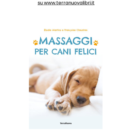
su
www.terranuovalibri.it