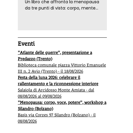
Un libro che affronta la menopausa
da tre punti di vista: corpo, mente
ed emozioni. Con ricette e
tecniche di consapevolezza, per il
benessere della donna
Eventi
"Atlante delle guerre", presentazione a
Predazzo (Trento)
Biblioteca comunale piazza Vittorio Emanuele
III n. 2 Avio (Trento) - il 18/08/2026
Festa della luna 2026: celebrare il
rallentamento e la riconnessione interiore
Salaiola di Arcidosso Monte Amiata - dal
08/08/2026 al 09/08/2026
"Menopausa: corpo, voce, potere", workshop a
Silandro (Bolzano)
Basis via Corzes 97 Silandro (Bolzano) - il
08/08/2026