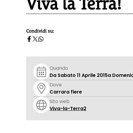
Viva la Terra!
Condividi su:
homepage h2
Quando
Da Sabato 11 Aprile 2015
a Domenica
Dove
Carrara fiere
Sito web
Viva-la-Terra2