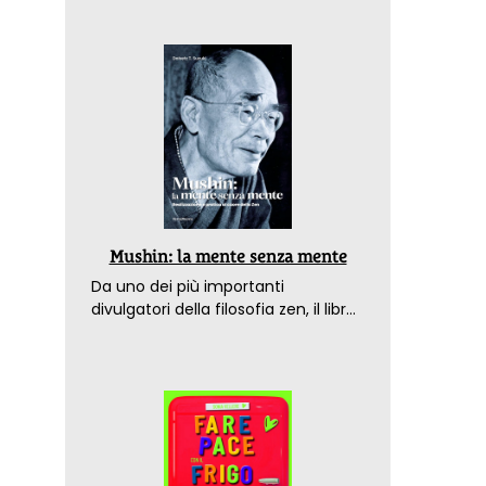
Mushin: la mente senza mente
Da uno dei più importanti
divulgatori della filosofia zen, il libro
che spiega come raggiungere il
benessere nel mondo moderno