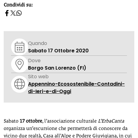
homepage h2
Condividi su:
Quando
Sabato 17 Ottobre 2020
Dove
Borgo San Lorenzo (FI)
Sito web
Appennino-Ecosostenibile-Contadini-
di-Ieri-e-di-Oggi
Sabato
17 ottobre
, l’associazione culturale
L’ErbaCanta
organizza un’escursione che permetterà di conoscere da
vicino due realtà, Casa all’Alpe e Podere Giuvigiana, in cui