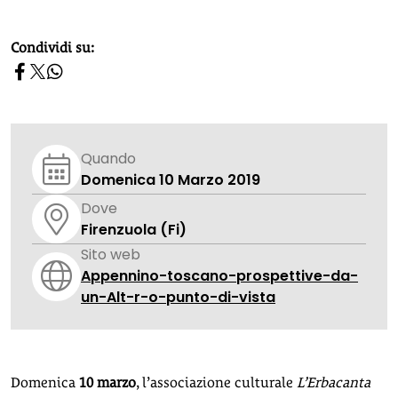
homepage h2
Condividi su:
Quando
Domenica 10 Marzo 2019
Dove
Firenzuola (Fi)
Sito web
Appennino-toscano-prospettive-da-
un-Alt-r-o-punto-di-vista
Domenica
10 marzo
, l’associazione culturale
L’Erbacanta