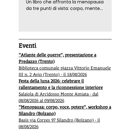
Un libro che affronta la menopausa
da tre punti di vista: corpo, mente
ed emozioni. Con ricette e
tecniche di consapevolezza, per il
benessere della donna
Eventi
"Atlante delle guerre", presentazione a
Predazzo (Trento)
Biblioteca comunale piazza Vittorio Emanuele
III n. 2 Avio (Trento) - il 18/08/2026
Festa della luna 2026: celebrare il
rallentamento e la riconnessione interiore
Salaiola di Arcidosso Monte Amiata - dal
08/08/2026 al 09/08/2026
"Menopausa: corpo, voce, potere", workshop a
Silandro (Bolzano)
Basis via Corzes 97 Silandro (Bolzano) - il
08/08/2026