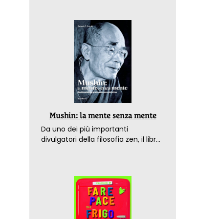
Mushin: la mente senza mente
Da uno dei più importanti
divulgatori della filosofia zen, il libro
che spiega come raggiungere il
benessere nel mondo moderno