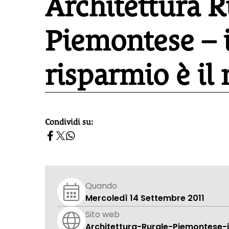
Architettura R
Piemontese – 
risparmio è i
Condividi su:
homepage h2
Quando
Mercoledì 14 Settembre 2011
Sito web
Architettura-Rurale-Piemontese-