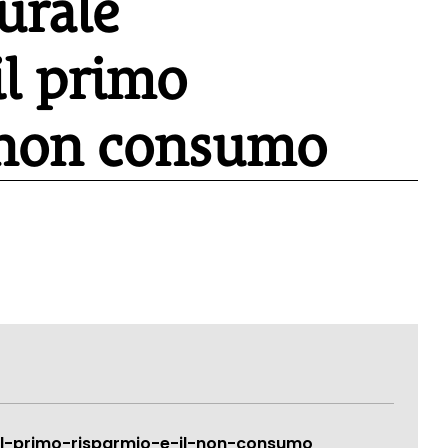
urale
il primo
l non consumo
il-primo-risparmio-e-il-non-consumo