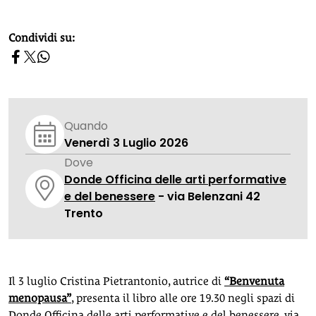
homepage h2
Condividi su:
Quando
Venerdì 3 Luglio 2026
Dove
Donde Officina delle arti performative
e del benessere
- via Belenzani 42
Trento
Il 3 luglio Cristina Pietrantonio, autrice di
“Benvenuta
menopausa”
, presenta il libro alle ore 19.30 negli spazi di
Donde Officina delle arti performative e del benessere, via