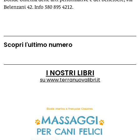
Belenzani 42. Info
380
895 421
2
.
Scopri l'ultimo numero
I NOSTRI LIBRI
su
www.terranuovalibri.it