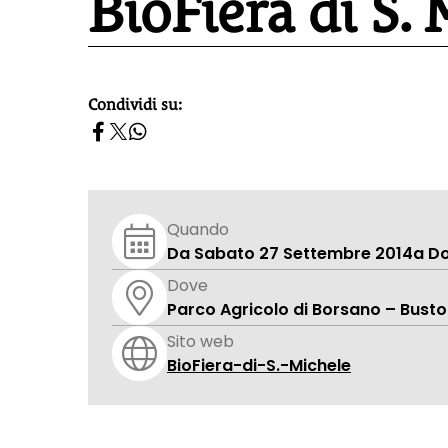
BioFiera di S.
Condividi su:
homepage h2
Quando
Da Sabato 27 Settembre 2014
a D
Dove
Parco Agricolo di Borsano – Busto
Sito web
BioFiera-di-S.-Michele