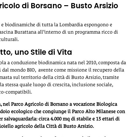
icolo di Borsano – Busto Arsizio
e e biodinamiche di tutta la Lombardia espongono e
Cascina Burattana all’interno di un programma ricco di
culturali.
o, uno Stile di Vita
cola a conduzione biodinamica nata nel 2010, composta da
ti dal mondo BIO, avente come missione il recupero della
asta sul territorio della città di Busto Arsizio, tramite
la stessa quale luogo di crescita, inclusione sociale,
co-compatibili.
tà, nel Parco Agricolo di Borsano a vocazione Biologica
idoio ecologico che congiunge il Parco Alto Milanese con
r salvaguardarla: circa 4.000 mq di stabile e 13 ettari di
iello agricolo della Città di Busto Arsizio.