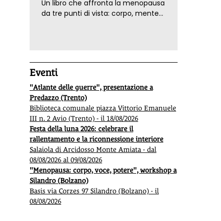
Un libro che affronta la menopausa
da tre punti di vista: corpo, mente
ed emozioni. Con ricette e
tecniche di consapevolezza, per il
benessere della donna
Eventi
"Atlante delle guerre", presentazione a
Predazzo (Trento)
Biblioteca comunale piazza Vittorio Emanuele
III n. 2 Avio (Trento) - il 18/08/2026
Festa della luna 2026: celebrare il
rallentamento e la riconnessione interiore
Salaiola di Arcidosso Monte Amiata - dal
08/08/2026 al 09/08/2026
"Menopausa: corpo, voce, potere", workshop a
Silandro (Bolzano)
Basis via Corzes 97 Silandro (Bolzano) - il
08/08/2026