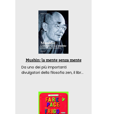
Mushin: la mente senza mente
Da uno dei più importanti
divulgatori della filosofia zen, il libro
che spiega come raggiungere il
benessere nel mondo moderno