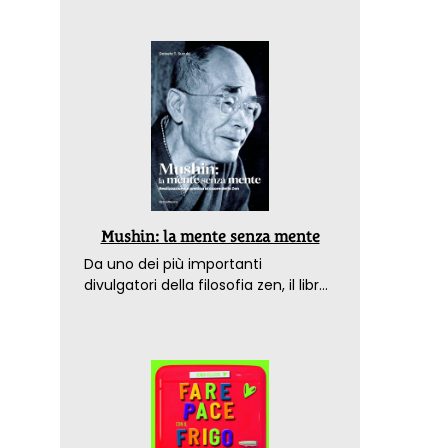
Mushin: la mente senza mente
Da uno dei più importanti
divulgatori della filosofia zen, il libro
che spiega come raggiungere il
benessere nel mondo moderno