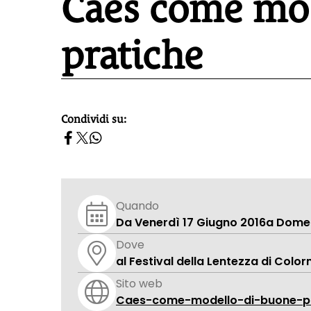
Caes come mod
pratiche
Condividi su:
homepage h2
Quando
Da Venerdì 17 Giugno 2016
a Domen
Dove
al Festival della Lentezza di Color
Sito web
Caes-come-modello-di-buone-pr