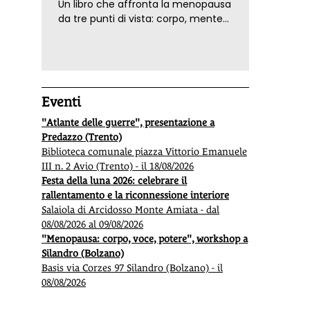
Un libro che affronta la menopausa
da tre punti di vista: corpo, mente
ed emozioni. Con ricette e
tecniche di consapevolezza, per il
benessere della donna
Eventi
"Atlante delle guerre", presentazione a
Predazzo (Trento)
Biblioteca comunale piazza Vittorio Emanuele
III n. 2 Avio (Trento) - il 18/08/2026
Festa della luna 2026: celebrare il
rallentamento e la riconnessione interiore
Salaiola di Arcidosso Monte Amiata - dal
08/08/2026 al 09/08/2026
"Menopausa: corpo, voce, potere", workshop a
Silandro (Bolzano)
Basis via Corzes 97 Silandro (Bolzano) - il
08/08/2026