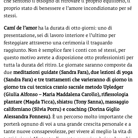
che sentono il bisogno di ritrovare il proprio equilibrio, il
proprio stato di benessere e l’amore incondizionato per sé
stessi.
Camí de l’amor
ha la durata di otto giorni: uno di
presentazione, sei di lavoro interiore e l’ultimo per
festeggiare attraverso una cerimonia il traguardo
raggiunto. Non è semplice fare i conti con sé stessi, per
questo motivo avrete a disposizione otto professionisti per
tutta la durata del ritiro. Le giornate saranno composte da
due
meditazioni guidate (Sandra Fara), due lezioni di yoga
(Sandra Fara) e tre trattamenti che varieranno di giorno in
giorno tra cui tecnica cranio sacrale metodo Upledger
(Giulia Alfonso – Maria Maddalena Carollo), riflessologia
plantare (Magda Ticca), shiatsu (Tony Sanna), massaggio
californiano (Silvia Porru) e coaching (Dorina Giglio
Alessandra Fonnesu)
. È un percorso molto importante che
porterà ognuno di voi a una grande crescita personale e a
tante nuove consapevolezze, per vivere al meglio la vita di