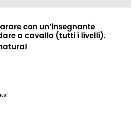
parare con un’insegnante
 a cavallo (tutti i livelli).
natura!
nca!