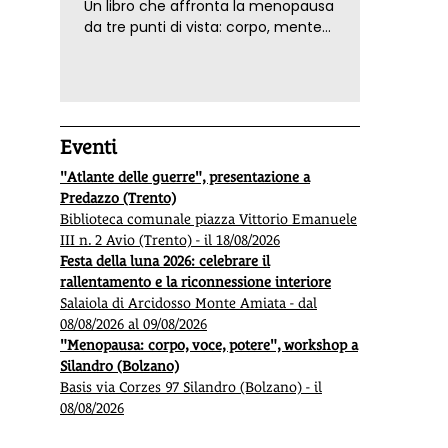
Un libro che affronta la menopausa
da tre punti di vista: corpo, mente
ed emozioni. Con ricette e
tecniche di consapevolezza, per il
benessere della donna
Eventi
"Atlante delle guerre", presentazione a
Predazzo (Trento)
Biblioteca comunale piazza Vittorio Emanuele
III n. 2 Avio (Trento) - il 18/08/2026
Festa della luna 2026: celebrare il
rallentamento e la riconnessione interiore
Salaiola di Arcidosso Monte Amiata - dal
08/08/2026 al 09/08/2026
"Menopausa: corpo, voce, potere", workshop a
Silandro (Bolzano)
Basis via Corzes 97 Silandro (Bolzano) - il
08/08/2026