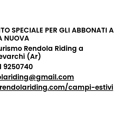
TO SPECIALE PER GLI ABBONATI A
A NUOVA
urismo Rendola Riding a
varchi (Ar)
31 9250740
olariding@gmail.com
rendolariding.com/campi-estivi