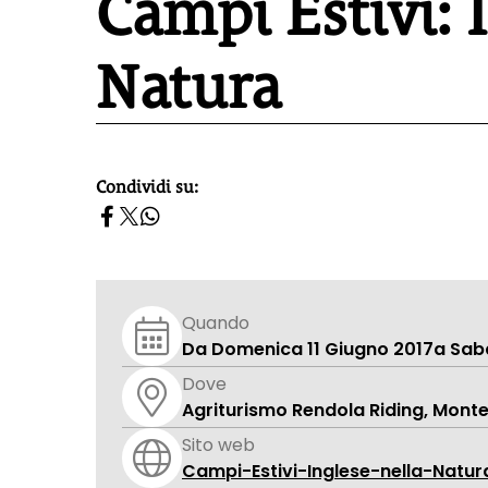
Campi Estivi: 
Natura
Condividi su:
homepage h2
Quando
Da Domenica 11 Giugno 2017
a Sab
Dove
Agriturismo Rendola Riding, Mont
Sito web
Campi-Estivi-Inglese-nella-Natur