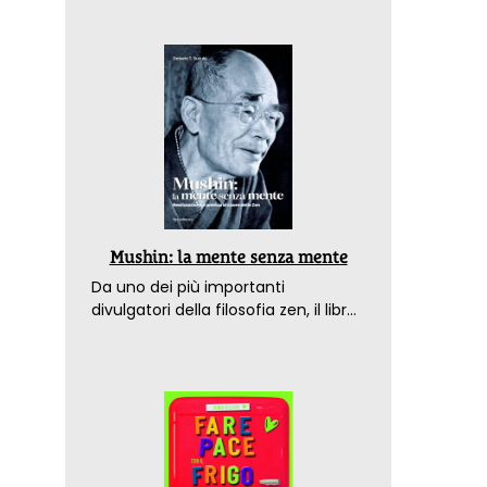
Mushin: la mente senza mente
Da uno dei più importanti
divulgatori della filosofia zen, il libro
che spiega come raggiungere il
benessere nel mondo moderno