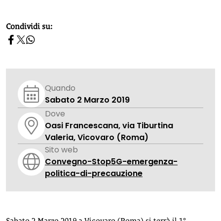
homepage h2
Condividi su:
Quando
Sabato 2 Marzo 2019
Dove
Oasi Francescana, via Tiburtina
Valeria, Vicovaro (Roma)
Sito web
Convegno-Stop5G-emergenza-
politica-di-precauzione
Sabato 2 Marzo 2019 a Vicovaro (Roma) si terrà il 1°