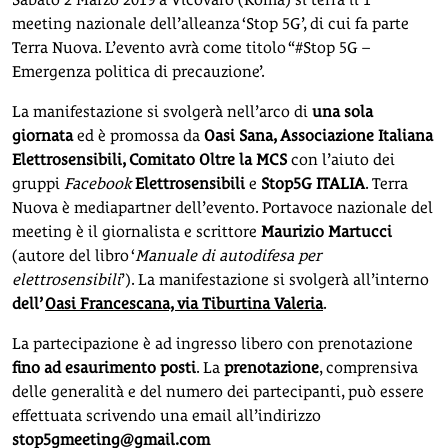
meeting nazionale dell’alleanza ‘Stop 5G’, di cui fa parte
Terra Nuova. L’evento avrà come titolo “#Stop 5G –
Emergenza politica di precauzione’.
La manifestazione si svolgerà nell’arco di
una sola
giornata
ed è promossa da
Oasi Sana, Associazione Italiana
Elettrosensibili, Comitato Oltre la MCS
con l’aiuto dei
gruppi
Facebook
Elettrosensibili
e
Stop5G ITALIA
. Terra
Nuova è mediapartner dell’evento. Portavoce nazionale del
meeting è il giornalista e scrittore
Maurizio Martucci
(autore del libro ‘
Manuale di autodifesa per
elettrosensibili
’). La manifestazione si svolgerà all’interno
dell’
Oasi Francescana, via Tiburtina Valeria
.
La partecipazione è ad ingresso libero con prenotazione
fino ad esaurimento posti
. La
prenotazione
, comprensiva
delle generalità e del numero dei partecipanti, può essere
effettuata scrivendo una email all’indirizzo
stop5gmeeting@gmail.com