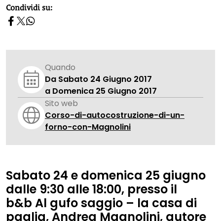
homepage h2
Condividi su:
Quando
Da Sabato 24 Giugno 2017
a Domenica 25 Giugno 2017
Sito web
Corso-di-autocostruzione-di-un-
forno-con-Magnolini
Sabato 24 e domenica 25 giugno
dalle 9:30 alle 18:00
, presso il
b&b Al gufo saggio – la casa di
paglia
,
Andrea Magnolini
, autore