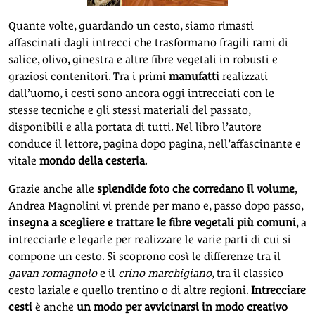
Quante volte, guardando un cesto, siamo rimasti
affascinati dagli intrecci che trasformano fragili rami di
salice, olivo, ginestra e altre fibre vegetali in robusti e
graziosi contenitori. Tra i primi
manufatti
realizzati
dall’uomo, i cesti sono ancora oggi intrecciati con le
stesse tecniche e gli stessi materiali del passato,
disponibili e alla portata di tutti. Nel libro l’autore
conduce il lettore, pagina dopo pagina, nell’affascinante e
vitale
mondo della cesteria
.
Grazie anche alle
splendide foto che corredano il volume
,
Andrea Magnolini vi prende per mano e, passo dopo passo,
insegna a scegliere e trattare le fibre vegetali più comuni
, a
intrecciarle e legarle per realizzare le varie parti di cui si
compone un cesto. Si scoprono così le differenze tra il
gavan romagnolo
e il
crino marchigiano
, tra il classico
cesto laziale e quello trentino o di altre regioni.
Intrecciare
cesti
è anche
un modo per
avvicinarsi in modo creativo