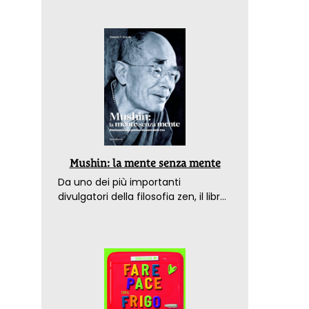
Mushin: la mente senza mente
Da uno dei più importanti
divulgatori della filosofia zen, il libro
che spiega come raggiungere il
benessere nel mondo moderno