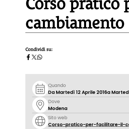
Corso pratico p
cambiamento
Condividi su:
homepage h2
Quando
Da Martedì 12 Aprile 2016
a Martedì
Dove
Modena
Sito web
Corso-pratico-per-facilitare-il