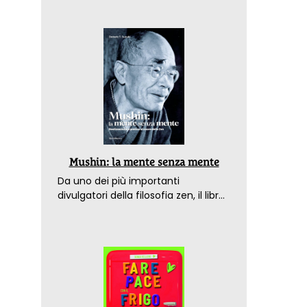
Mushin: la mente senza mente
Da uno dei più importanti
divulgatori della filosofia zen, il libro
che spiega come raggiungere il
benessere nel mondo moderno