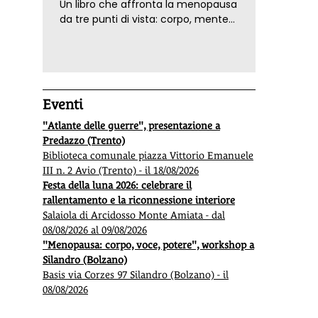
Un libro che affronta la menopausa
da tre punti di vista: corpo, mente
ed emozioni. Con ricette e
tecniche di consapevolezza, per il
benessere della donna
Eventi
"Atlante delle guerre", presentazione a
Predazzo (Trento)
Biblioteca comunale piazza Vittorio Emanuele
III n. 2 Avio (Trento) - il 18/08/2026
Festa della luna 2026: celebrare il
rallentamento e la riconnessione interiore
Salaiola di Arcidosso Monte Amiata - dal
08/08/2026 al 09/08/2026
"Menopausa: corpo, voce, potere", workshop a
Silandro (Bolzano)
Basis via Corzes 97 Silandro (Bolzano) - il
08/08/2026