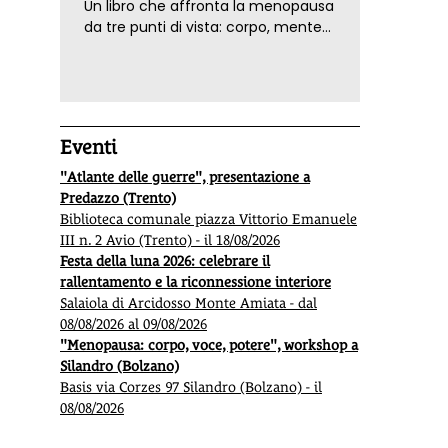
Un libro che affronta la menopausa
da tre punti di vista: corpo, mente
ed emozioni. Con ricette e
tecniche di consapevolezza, per il
benessere della donna
Eventi
"Atlante delle guerre", presentazione a
Predazzo (Trento)
Biblioteca comunale piazza Vittorio Emanuele
III n. 2 Avio (Trento) - il 18/08/2026
Festa della luna 2026: celebrare il
rallentamento e la riconnessione interiore
Salaiola di Arcidosso Monte Amiata - dal
08/08/2026 al 09/08/2026
"Menopausa: corpo, voce, potere", workshop a
Silandro (Bolzano)
Basis via Corzes 97 Silandro (Bolzano) - il
08/08/2026