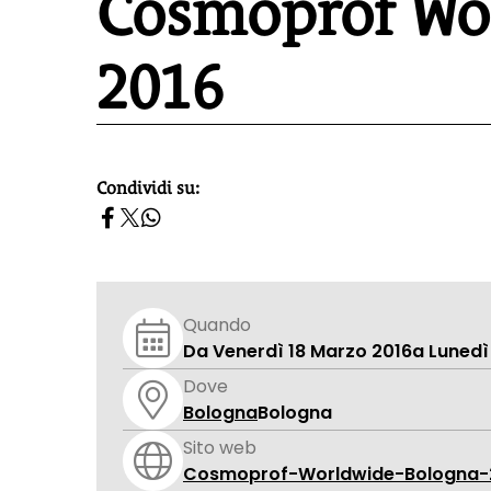
Cosmoprof Wo
2016
Condividi su:
homepage h2
Quando
Da Venerdì 18 Marzo 2016
a Lunedì
Dove
Bologna
Bologna
Sito web
Cosmoprof-Worldwide-Bologna-