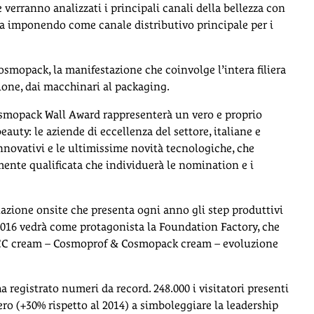
 verranno analizzati i principali canali della bellezza con
sta imponendo come canale distributivo principale per i
osmopack, la manifestazione che coinvolge l’intera filiera
ione, dai macchinari al packaging.
osmopack Wall Award rappresenterà un vero e proprio
eauty: le aziende di eccellenza del settore, italiane e
innovativi e le ultimissime novità tecnologiche, che
mente qualificata che individuerà le nomination e i
zione onsite che presenta ogni anno gli step produttivi
 2016 vedrà come protagonista la Foundation Factory, che
la CC cream – Cosmoprof & Cosmopack cream – evoluzione
registrato numeri da record. 248.000 i visitatori presenti
tero (+30% rispetto al 2014) a simboleggiare la leadership