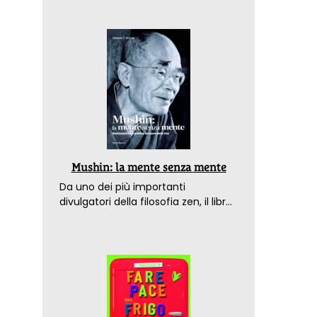
Mushin: la mente senza mente
Da uno dei più importanti
divulgatori della filosofia zen, il libro
che spiega come raggiungere il
benessere nel mondo moderno