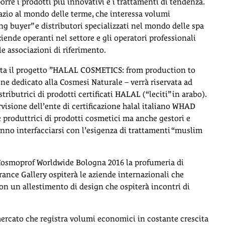
rre i prodotti più innovativi e i trattamenti di tendenza.
azio al mondo delle terme, che interessa volumi
ng buyer” e distributori specializzati nel mondo delle spa
aziende operanti nel settore e gli operatori professionali
lle associazioni di riferimento.
 volta il progetto ”HALAL COSMETICS: from production to
ione dedicato alla Cosmesi Naturale – verrà riservata ad
tributrici di prodotti certificati HALAL (“leciti” in arabo).
ervisione dell’ente di certificazione halal italiano WHAD
 produttrici di prodotti cosmetici ma anche gestori e
anno interfacciarsi con l’esigenza di trattamenti “muslim
A Cosmoprof Worldwide Bologna 2016 la profumeria di
rance Gallery ospiterà le aziende internazionali che
on un allestimento di design che ospiterà incontri di
mercato che registra volumi economici in costante crescita