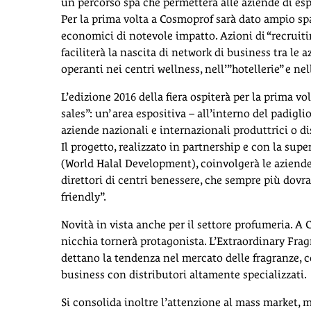
un percorso spa che permetterà alle aziende di espo
Per la prima volta a Cosmoprof sarà dato ampio sp
economici di notevole impatto. Azioni di “recruiti
faciliterà la nascita di network di business tra le 
operanti nei centri wellness, nell’”hotellerie” e ne
L’edizione 2016 della fiera ospiterà per la prima
sales”: un’ area espositiva – all’interno del padigl
aziende nazionali e internazionali produttrici o dis
Il progetto, realizzato in partnership e con la sup
(World Halal Development), coinvolgerà le aziende
direttori di centri benessere, che sempre più dovr
friendly”.
Novità in vista anche per il settore profumeria. 
nicchia tornerà protagonista. L’Extraordinary Frag
dettano la tendenza nel mercato delle fragranze, c
business con distributori altamente specializzati.
Si consolida inoltre l’attenzione al mass market, 