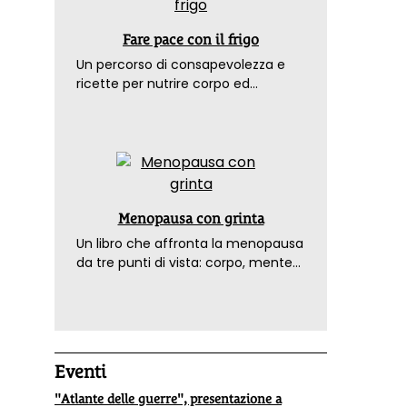
Fare pace con il frigo
Un percorso di consapevolezza e
ricette per nutrire corpo ed
emozioni. Con la prefazione del
dottor Franco Berrino
Menopausa con grinta
Un libro che affronta la menopausa
da tre punti di vista: corpo, mente
ed emozioni. Con ricette e
tecniche di consapevolezza, per il
benessere della donna
Eventi
"Atlante delle guerre", presentazione a