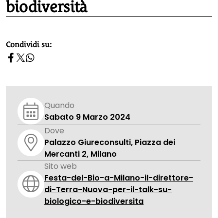
biodiversità
homepage h2
Condividi su:
Quando
Sabato 9 Marzo 2024
Dove
Palazzo Giureconsulti, Piazza dei
Mercanti 2, Milano
Sito web
Festa-del-Bio-a-Milano-il-direttore-
di-Terra-Nuova-per-il-talk-su-
biologico-e-biodiversita