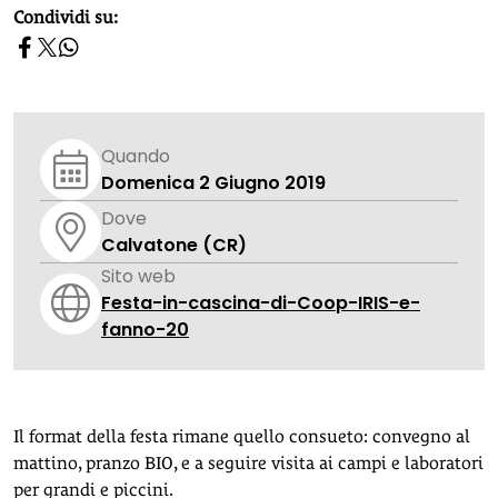
homepage h2
Condividi su:
Quando
Domenica 2 Giugno 2019
Dove
Calvatone (CR)
Sito web
Festa-in-cascina-di-Coop-IRIS-e-
fanno-20
Il format della festa rimane quello consueto: convegno al
mattino, pranzo BIO, e a seguire visita ai campi e laboratori
per grandi e piccini.