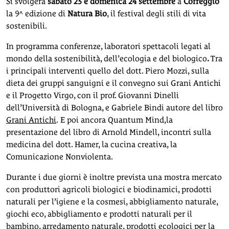
Si svolgerà
sabato 23 e domenica 24 settembre
a
Correggio
la 9^ edizione di
Natura Bio
, il festival degli stili di vita
sostenibili.
In programma conferenze, laboratori spettacoli legati al
mondo della sostenibilità, dell’ecologia e del biologico
.
Tra
i principali interventi quello del dott. Piero Mozzi, sulla
dieta dei gruppi sanguigni e il convegno sui Grani Antichi
e il Progetto Virgo, con il prof. Giovanni Dinelli
dell’Università di Bologna, e Gabriele Bindi autore del libro
Grani Antichi
.
E poi ancora Quantum Mind,la
presentazione del libro di Arnold Mindell, incontri sulla
medicina del dott. Hamer, la cucina creativa, la
Comunicazione Nonviolenta.
Durante i due giorni è inoltre prevista una mostra mercato
con produttori agricoli biologici e biodinamici, prodotti
naturali per l’igiene e la cosmesi, abbigliamento naturale,
giochi eco, abbigliamento e prodotti naturali per il
bambino, arredamento naturale, prodotti ecologici per la