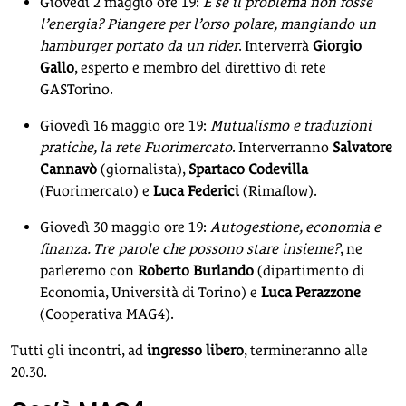
Giovedì 2 maggio ore 19:
E se il problema non fosse
l’energia? Piangere per l’orso polare, mangiando un
hamburger portato da un rider
. Interverrà
Giorgio
Gallo
, esperto e membro del direttivo di rete
GASTorino.
Giovedì 16 maggio ore 19:
Mutualismo e traduzioni
pratiche, la rete Fuorimercato
. Interverranno
Salvatore
Cannavò
(giornalista),
Spartaco Codevilla
(Fuorimercato) e
Luca Federici
(Rimaflow).
Giovedì 30 maggio ore 19:
Autogestione, economia e
finanza. Tre parole che possono stare insieme?
, ne
parleremo con
Roberto Burlando
(dipartimento di
Economia, Università di Torino) e
Luca Perazzone
(Cooperativa MAG4).
Tutti gli incontri, ad
ingresso libero
, termineranno alle
20.30.