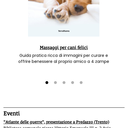
Massaggi per cani felici
Guida pratica ricca di immagini per curare e
offrire benessere al proprio amico a 4 zampe
1
2
3
4
5
Eventi
"Atlante delle guerre", presentazione a Predazzo (Trento)