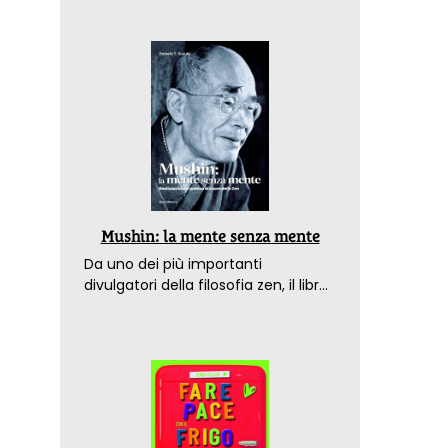
Mushin: la mente senza mente
Da uno dei più importanti
divulgatori della filosofia zen, il libro
che spiega come raggiungere il
benessere nel mondo moderno