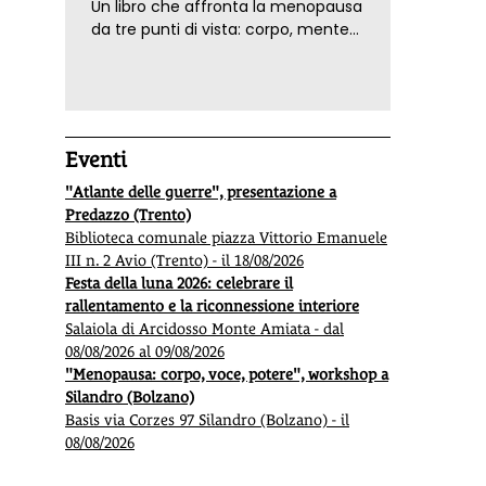
Un libro che affronta la menopausa
da tre punti di vista: corpo, mente
ed emozioni. Con ricette e
tecniche di consapevolezza, per il
benessere della donna
Eventi
"Atlante delle guerre", presentazione a
Predazzo (Trento)
Biblioteca comunale piazza Vittorio Emanuele
III n. 2 Avio (Trento) - il 18/08/2026
Festa della luna 2026: celebrare il
rallentamento e la riconnessione interiore
Salaiola di Arcidosso Monte Amiata - dal
08/08/2026 al 09/08/2026
"Menopausa: corpo, voce, potere", workshop a
Silandro (Bolzano)
Basis via Corzes 97 Silandro (Bolzano) - il
08/08/2026