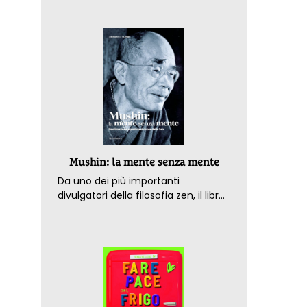
Mushin: la mente senza mente
Da uno dei più importanti
divulgatori della filosofia zen, il libro
che spiega come raggiungere il
benessere nel mondo moderno