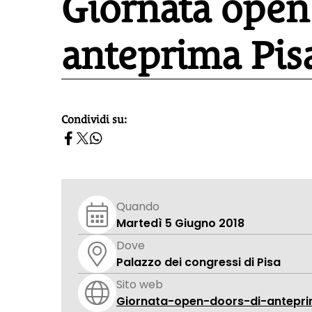
Giornata open
anteprima Pisa
Condividi su:
homepage h2
Quando
Martedì 5 Giugno 2018
Dove
Palazzo dei congressi di Pisa
Sito web
Giornata-open-doors-di-antepri