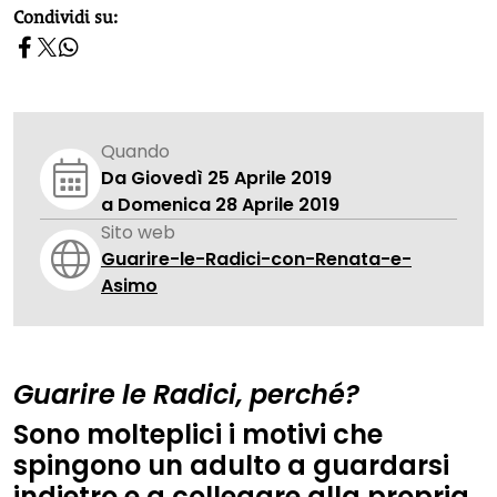
homepage h2
Condividi su:
Quando
Da Giovedì 25 Aprile 2019
a Domenica 28 Aprile 2019
Sito web
Guarire-le-Radici-con-Renata-e-
Asimo
Guarire le Radici, perché?
Sono molteplici i motivi che
spingono un adulto a guardarsi
indietro e a collegare alla propria