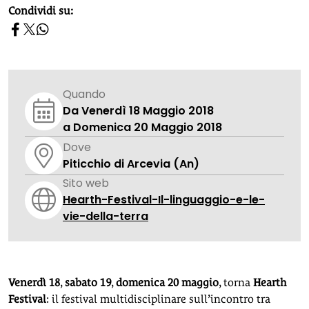
homepage h2
Condividi su:
Quando
Da Venerdì 18 Maggio 2018
a Domenica 20 Maggio 2018
Dove
Piticchio di Arcevia (An)
Sito web
Hearth-Festival-Il-linguaggio-e-le-
vie-della-terra
Venerdì 18
,
sabato 19
,
domenica 20 maggio
, torna
Hearth
Festival
: il festival multidisciplinare sull’incontro tra