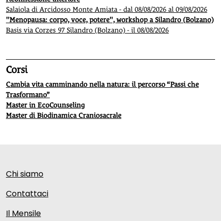
Salaiola di Arcidosso Monte Amiata - dal 08/08/2026 al 09/08/2026
"Menopausa: corpo, voce, potere", workshop a Silandro (Bolzano)
Basis via Corzes 97 Silandro (Bolzano) - il 08/08/2026
Corsi
Cambia vita camminando nella natura: il percorso “Passi che
Trasformano”
Master in EcoCounseling
Master di Biodinamica Craniosacrale
Chi siamo
Contattaci
Il Mensile