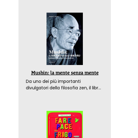
Mushin: la mente senza mente
Da uno dei più importanti
divulgatori della filosofia zen, il libro
che spiega come raggiungere il
benessere nel mondo moderno