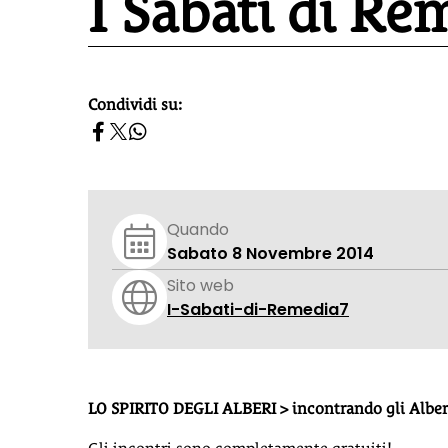
I Sabati di Re
Condividi su:
homepage h2
Quando
Sabato 8 Novembre 2014
Sito web
I-Sabati-di-Remedia7
LO SPIRITO DEGLI ALBERI > incontrando gli Alberi, 