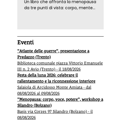
Un libro che affronta la menopausa
da tre punti di vista: corpo, mente
ed emozioni. Con ricette e
tecniche di consapevolezza, per il
benessere della donna
Eventi
"Atlante delle guerre", presentazione a
Predazzo (Trento)
Biblioteca comunale piazza Vittorio Emanuele
III n. 2 Avio (Trento) - il 18/08/2026
Festa della luna 2026: celebrare il
rallentamento e la riconnessione interiore
Salaiola di Arcidosso Monte Amiata - dal
08/08/2026 al 09/08/2026
"Menopausa: corpo, voce, potere", workshop a
Silandro (Bolzano)
Basis via Corzes 97 Silandro (Bolzano) - il
08/08/2026