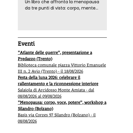
Un libro che affronta la menopausa
da tre punti di vista: corpo, mente
ed emozioni. Con ricette e
tecniche di consapevolezza, per il
benessere della donna
Eventi
"Atlante delle guerre", presentazione a
Predazzo (Trento)
Biblioteca comunale piazza Vittorio Emanuele
III n. 2 Avio (Trento) - il 18/08/2026
Festa della luna 2026: celebrare il
rallentamento e la riconnessione interiore
Salaiola di Arcidosso Monte Amiata - dal
08/08/2026 al 09/08/2026
"Menopausa: corpo, voce, potere", workshop a
Silandro (Bolzano)
Basis via Corzes 97 Silandro (Bolzano) - il
08/08/2026