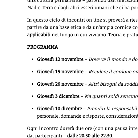
una cultura permanente – partendo dall’imitazion
Madre Terra e dagli altri esseri umani che ci ha port
In questo ciclo di incontri on-line si proverà a r
partire da una base etica e da un’ampia cornice co
applicabili
nel luogo in cui viviamo. Teoria e pratic
PROGRAMMA
Giovedì 12 novembre
–
Dove va il mondo e do
Giovedì 19 novembre
–
Recidere il cordone om
Giovedì 26 novembre
–
Altri bisogni da soddis
Giovedì 3 dicembre
–
Ma quanti soldi servono 
Giovedì 10 dicembre
–
Prenditi la responsabil
personale, domande e risposte, considerazion
Ogni incontro durerà due ore (con una pausa inte
dai partecipanti –
dalle 20.30 alle 22.30
.