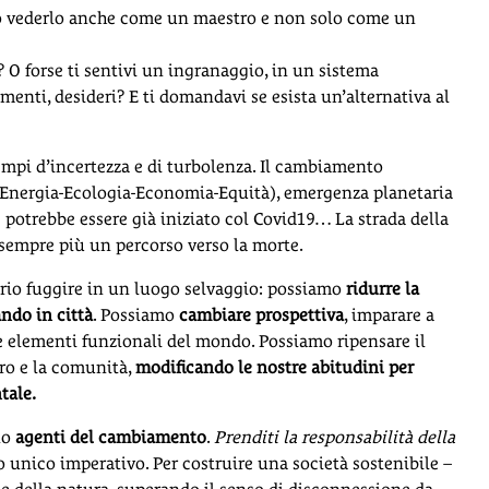
mo vederlo anche come un maestro e non solo come un
 O forse ti sentivi un ingranaggio, in un sistema
ti, desideri? E ti domandavi se esista un’alternativa al
tempi d’incertezza e di turbolenza. Il cambiamento
(Energia-Ecologia-Economia-Equità), emergenza planetaria
 potrebbe essere già iniziato col Covid19… La strada della
a sempre più un percorso verso la morte.
sario fuggire in un luogo selvaggio: possiamo
ridurre la
ndo in città
. Possiamo
cambiare prospettiva
, imparare a
e elementi funzionali del mondo. Possiamo ripensare il
aro e la comunità,
modificando le nostre abitudini per
tale.
no
agenti del cambiamento
.
Prenditi la responsabilità della
o unico imperativo. Per costruire una società sostenibile –