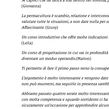
Se capisci che fai fatica a star dentro nel sistema,
(Giovanna)
La permacultura è scambio, relazione e interconne
valutare tutte le situazioni, a non dare nulla per s
Affascinante.
(Giusy)
Un corso introduttivo che offre molte indicazioni
(Leila)
Un corso di progettazione in cui vai in profondità e
diventare un modus operandis.
(Marion)
Ti permette di fare il primo passo verso la consape
L’argomento è molto interessante e vengono date i
non può muoversi, ma seguirlo in presenza sareb
Abbiamo passato quattro serate molto interessanti
con molta competenza e sguardo sorridente ci ha 
sicuramente un’occasione per approfondire alcune t