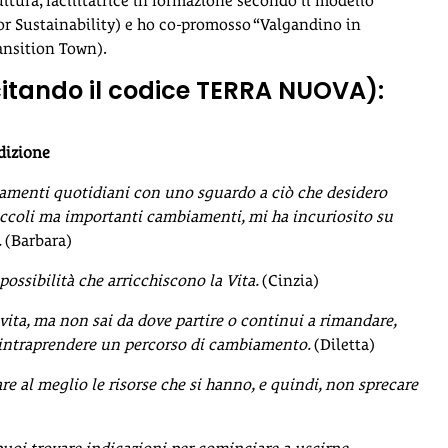
tura, facilitatrice in formazione secondo il modello
 Sustainability) e ho co-promosso “Valgandino in
ansition Town).
(citando il codice TERRA NUOVA):
dizione
rtamenti quotidiani con uno sguardo a ciò che desidero
piccoli ma importanti cambiamenti, mi ha incuriosito su
.
(Barbara)
ossibilità che arricchiscono la Vita.
(Cinzia)
a vita, ma non sai da dove partire o continui a rimandare,
r intraprendere un percorso di cambiamento.
(Diletta)
e al meglio le risorse che si hanno, e quindi, non sprecare