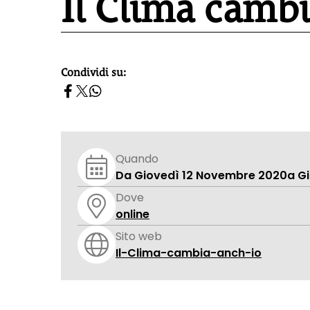
Il Clima cambi
Condividi su:
homepage h2
Quando
Da Giovedì 12 Novembre 2020
a G
Dove
online
Sito web
Il-Clima-cambia-anch-io