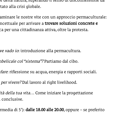
e della natura, superando il senso di disconnessione da
ato alla crisi globale.
iesaminare le nostre vite con un approccio permaculturale:
ncettuale per arrivare a
trovare soluzioni concrete e
a per una cittadinanza attiva, oltre la protesta.
ve vado io
: introduzione alla permacultura.
belicale col “sistema”?
Partiamo dal cibo.
fare
: riflessione su acqua, energia e rapporti sociali.
per vivere?
Dal lavoro al right livelihood.
ità della tua vita…
Come iniziare la progettazione
i conclusive.
rmedia di 5’):
dalle 18.00 alle 20.00
, oppure – se preferito