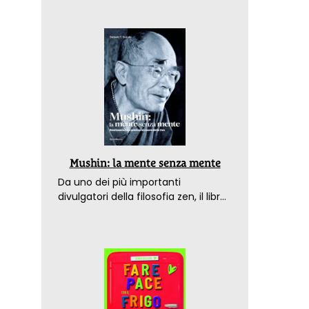
Mushin: la mente senza mente
Da uno dei più importanti
divulgatori della filosofia zen, il libro
che spiega come raggiungere il
benessere nel mondo moderno