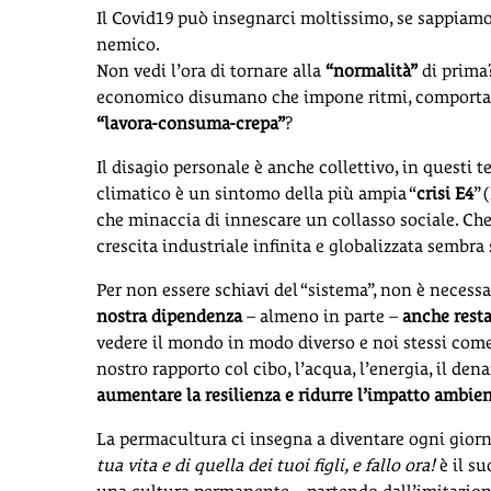
Il Covid19 può insegnarci moltissimo, se sappia
nemico.
Non vedi l’ora di tornare alla
“normalità”
di prima?
economico disumano che impone ritmi, comportamen
“lavora-consuma-crepa”
?
Il disagio personale è anche collettivo, in questi 
climatico è un sintomo della più ampia “
crisi E4
” 
che minaccia di innescare un collasso sociale. Che
crescita industriale infinita e globalizzata sembr
Per non essere schiavi del “sistema”, non è neces
nostra dipendenza
– almeno in parte –
anche resta
vedere il mondo in modo diverso e noi stessi com
nostro rapporto col cibo, l’acqua, l’energia, il den
aumentare la resilienza e ridurre l’impatto ambien
La permacultura ci insegna a diventare ogni gior
tua vita e di quella dei tuoi figli, e fallo ora!
è il su