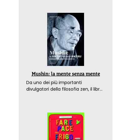
Mushin: la mente senza mente
Da uno dei più importanti
divulgatori della filosofia zen, il libro
che spiega come raggiungere il
benessere nel mondo moderno