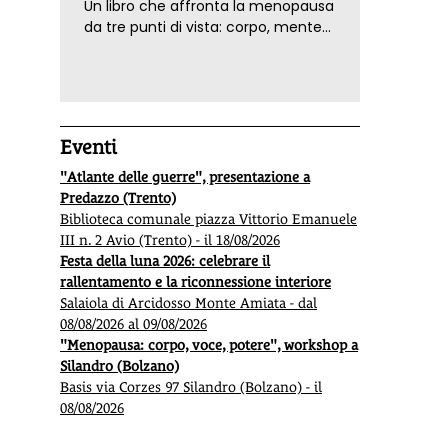
Un libro che affronta la menopausa
da tre punti di vista: corpo, mente
ed emozioni. Con ricette e
tecniche di consapevolezza, per il
benessere della donna
Eventi
"Atlante delle guerre", presentazione a
Predazzo (Trento)
Biblioteca comunale piazza Vittorio Emanuele
III n. 2 Avio (Trento) - il 18/08/2026
Festa della luna 2026: celebrare il
rallentamento e la riconnessione interiore
Salaiola di Arcidosso Monte Amiata - dal
08/08/2026 al 09/08/2026
"Menopausa: corpo, voce, potere", workshop a
Silandro (Bolzano)
Basis via Corzes 97 Silandro (Bolzano) - il
08/08/2026