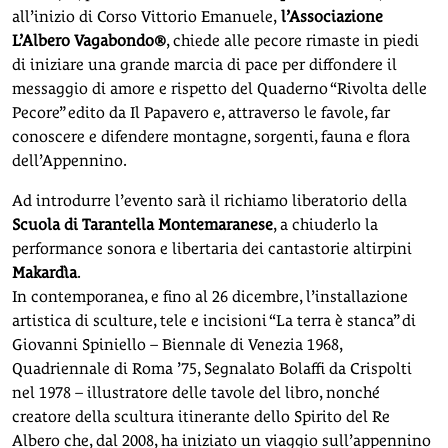
all’inizio di Corso Vittorio Emanuele,
l’Associazione
L’Albero Vagabondo®
, chiede alle pecore rimaste in piedi
di iniziare una grande marcia di pace per diffondere il
messaggio di amore e rispetto del Quaderno “Rivolta delle
Pecore” edito da Il Papavero e, attraverso le favole, far
conoscere e difendere montagne, sorgenti, fauna e flora
dell’Appennino.
Ad introdurre l’evento sarà il richiamo liberatorio della
Scuola di Tarantella Montemaranese
, a chiuderlo la
performance sonora e libertaria dei cantastorie altirpini
Makardìa
.
In contemporanea, e fino al 26 dicembre, l’installazione
artistica di sculture, tele e incisioni “La terra è stanca” di
Giovanni Spiniello – Biennale di Venezia 1968,
Quadriennale di Roma ’75, Segnalato Bolaffi da Crispolti
nel 1978 – illustratore delle tavole del libro, nonché
creatore della scultura itinerante dello Spirito del Re
Albero che, dal 2008, ha iniziato un viaggio sull’appennino