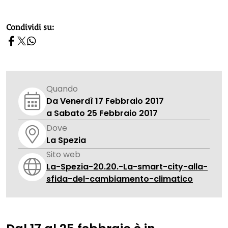
homepage h2
Condividi su:
Quando
Da Venerdì 17 Febbraio 2017
a Sabato 25 Febbraio 2017
Dove
La Spezia
Sito web
La-Spezia-20.20.-La-smart-city-alla-
sfida-del-cambiamento-climatico