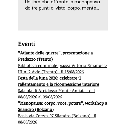
Un libro che affronta la menopausa
da tre punti di vista: corpo, mente
ed emozioni. Con ricette e
tecniche di consapevolezza, per il
benessere della donna
Eventi
"Atlante delle guerre", presentazione a
Predazzo (Trento)
Biblioteca comunale piazza Vittorio Emanuele
III n. 2 Avio (Trento) - il 18/08/2026
Festa della luna 2026: celebrare il
rallentamento e la riconnessione interiore
Salaiola di Arcidosso Monte Amiata - dal
08/08/2026 al 09/08/2026
"Menopausa: corpo, voce, potere", workshop a
Silandro (Bolzano)
Basis via Corzes 97 Silandro (Bolzano) - il
08/08/2026