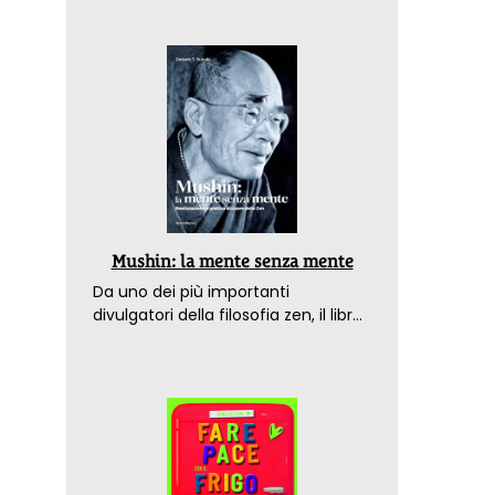
Mushin: la mente senza mente
Da uno dei più importanti
divulgatori della filosofia zen, il libro
che spiega come raggiungere il
benessere nel mondo moderno