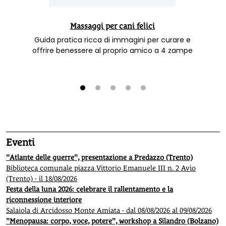
Massaggi per cani felici
Guida pratica ricca di immagini per curare e
offrire benessere al proprio amico a 4 zampe
1
2
3
4
5
Eventi
"Atlante delle guerre", presentazione a Predazzo (Trento)
Biblioteca comunale piazza Vittorio Emanuele III n. 2 Avio
(Trento) - il 18/08/2026
Festa della luna 2026: celebrare il rallentamento e la
riconnessione interiore
Salaiola di Arcidosso Monte Amiata - dal 08/08/2026 al 09/08/2026
"Menopausa: corpo, voce, potere", workshop a Silandro (Bolzano)