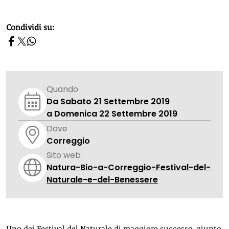
homepage h2
Condividi su:
Quando
Da Sabato 21 Settembre 2019
a Domenica 22 Settembre 2019
Dove
Correggio
Sito web
Natura-Bio-a-Correggio-Festival-del-
Naturale-e-del-Benessere
Uno dei Festival del Naturale di maggiore successo, giunto