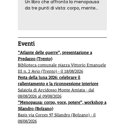
Un libro che affronta la menopausa
da tre punti di vista: corpo, mente
ed emozioni. Con ricette e
tecniche di consapevolezza, per il
benessere della donna
Eventi
"Atlante delle guerre", presentazione a
Predazzo (Trento)
Biblioteca comunale piazza Vittorio Emanuele
III n. 2 Avio (Trento) - il 18/08/2026
Festa della luna 2026: celebrare il
rallentamento e la riconnessione interiore
Salaiola di Arcidosso Monte Amiata - dal
08/08/2026 al 09/08/2026
"Menopausa: corpo, voce, potere", workshop a
Silandro (Bolzano)
Basis via Corzes 97 Silandro (Bolzano) - il
08/08/2026