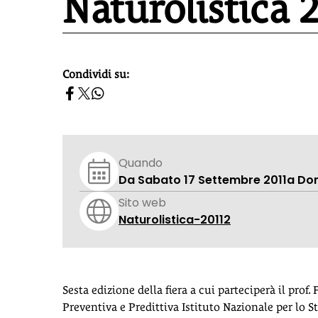
Naturolistica 
Condividi su:
homepage h2
Quando
Da Sabato 17 Settembre 2011
a Do
Sito web
Naturolistica-20112
Sesta edizione della fiera a cui parteciperà il pro
Preventiva e Predittiva Istituto Nazionale per lo 