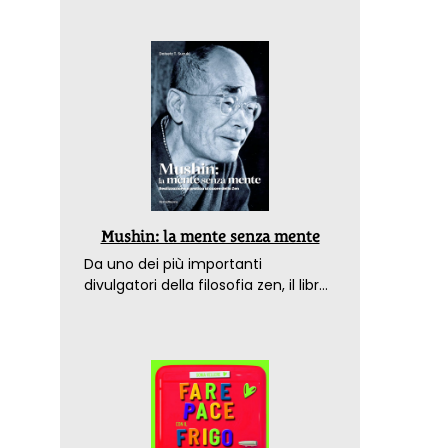
Mushin: la mente senza mente
Da uno dei più importanti
divulgatori della filosofia zen, il libro
che spiega come raggiungere il
benessere nel mondo moderno