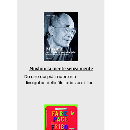
Mushin: la mente senza mente
Da uno dei più importanti
divulgatori della filosofia zen, il libro
che spiega come raggiungere il
benessere nel mondo moderno