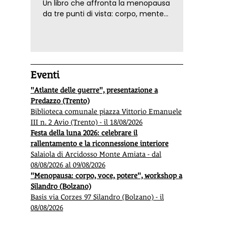
Un libro che affronta la menopausa
da tre punti di vista: corpo, mente
ed emozioni. Con ricette e
tecniche di consapevolezza, per il
benessere della donna
Eventi
"Atlante delle guerre", presentazione a
Predazzo (Trento)
Biblioteca comunale piazza Vittorio Emanuele
III n. 2 Avio (Trento) - il 18/08/2026
Festa della luna 2026: celebrare il
rallentamento e la riconnessione interiore
Salaiola di Arcidosso Monte Amiata - dal
08/08/2026 al 09/08/2026
"Menopausa: corpo, voce, potere", workshop a
Silandro (Bolzano)
Basis via Corzes 97 Silandro (Bolzano) - il
08/08/2026