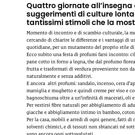
Quattro giornate all’insegna d
suggerimenti di culture lonta
tantissimi stimoli che la mos
Momento di incontro e di scambio culturale, la mo
cercando di chiarire le differenze e i vantaggi di 
quotidiane, per un mutamento del proprio stile di 
Ecco subito una festa di profumi farsi incontro: cib
pane cotto in forno a legna, the dal profumo florea
frutta e trasformati di verdura proveniente non da
naturalmente e senza additivi.
E ancora altri profumi: sandalo, incenso, cera d’api,
marsiglia e mughetto e quindi creme per viso e co
bagnoschiuma oltre a un’infinità di macerati, oli e
Per vestirsi fibre naturali per abbigliamento di ad
giacche e abbigliamento intimo in bamboo, cotone
Per la casa, mobili e arredi di ogni genere, fatti di
solventi chimici, e di tessuti non sbiancati né sot
sono ancora oggi sottovalutati.