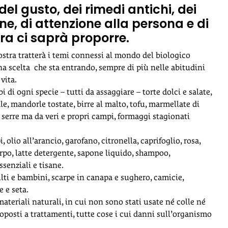
el gusto, dei rimedi antichi, dei
ne, di attenzione alla persona e di
tra ci saprà proporre.
stra tratterà i temi connessi al mondo del biologico
una scelta che sta entrando, sempre di più nelle abitudini
vita.
i di ogni specie – tutti da assaggiare – torte dolci e salate,
le, mandorle tostate, birre al malto, tofu, marmellate di
 serre ma da veri e propri campi, formaggi stagionati
 olio all’arancio, garofano, citronella, caprifoglio, rosa,
rpo, latte detergente, sapone liquido, shampoo,
ssenziali e tisane.
ulti e bambini, scarpe in canapa e sughero, camicie,
 e seta.
 materiali naturali, in cui non sono stati usate né colle né
toposti a trattamenti, tutte cose i cui danni sull’organismo