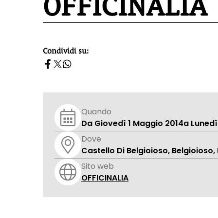
OFFICINALIA
Condividi su:
homepage h2
Quando
Da Giovedì 1 Maggio 2014
a Lunedì
Dove
Castello Di Belgioioso, Belgioioso,
Sito web
OFFICINALIA