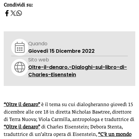
homepage h2
Condividi su:
Quando
Giovedì 15 Dicembre 2022
Sito web
Oltre-il-denaro.-Dialoghi-sul-libro-di-
Charles-Eisenstein
“Oltre il denaro”
è il tema su cui dialogheranno giovedì 15
dicembre alle ore 18 in diretta Nicholas Bawtree, direttore
di Terra Nuova; Viola Carmilla, antropologa e traduttrice di
“Oltre il denaro”
di Charles Eisenstein; Debora Stenta,
traduttrice di un’altra opera di Eisenstein,
“C’è un mondo