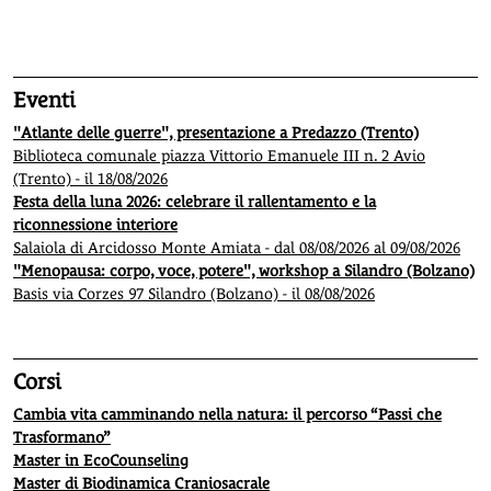
1
2
3
4
5
Eventi
"Atlante delle guerre", presentazione a Predazzo (Trento)
Biblioteca comunale piazza Vittorio Emanuele III n. 2 Avio
(Trento) - il 18/08/2026
Festa della luna 2026: celebrare il rallentamento e la
riconnessione interiore
Salaiola di Arcidosso Monte Amiata - dal 08/08/2026 al 09/08/2026
"Menopausa: corpo, voce, potere", workshop a Silandro (Bolzano)
Basis via Corzes 97 Silandro (Bolzano) - il 08/08/2026
Corsi
Cambia vita camminando nella natura: il percorso “Passi che
Trasformano”
Master in EcoCounseling
Master di Biodinamica Craniosacrale