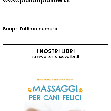
www.piulibripiuliberi.it
Scopri l'ultimo numero
I NOSTRI LIBRI
su
www.terranuovalibri.it