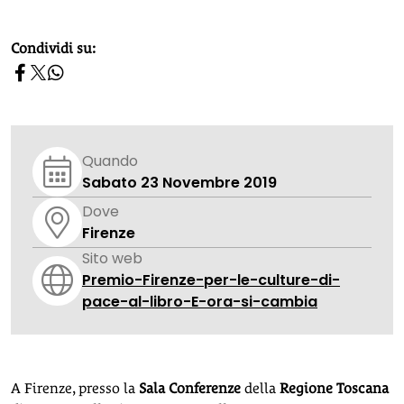
homepage h2
Condividi su:
Quando
Sabato 23 Novembre 2019
Dove
Firenze
Sito web
Premio-Firenze-per-le-culture-di-
pace-al-libro-E-ora-si-cambia
A Firenze, presso la
Sala Conferenze
della
Regione Toscana