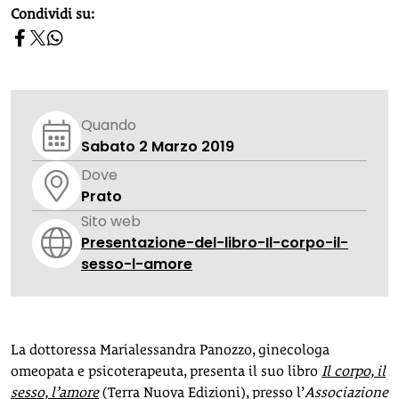
homepage h2
Condividi su:
Quando
Sabato 2 Marzo 2019
Dove
Prato
Sito web
Presentazione-del-libro-Il-corpo-il-
sesso-l-amore
La dottoressa Marialessandra Panozzo, ginecologa
omeopata e psicoterapeuta, presenta il suo libro
Il corpo, il
sesso, l’amore
(Terra Nuova Edizioni), presso l’
Associazione